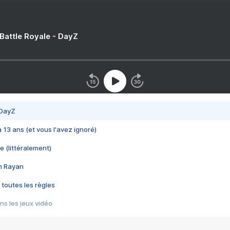
 Battle Royale - DayZ
 DayZ
 a 13 ans (et vous l'avez ignoré)
e (littéralement)
im Rayan
 toutes les règles
s les jeux vidéo
us choquant de Rockstar ? - Le scandale BULLY